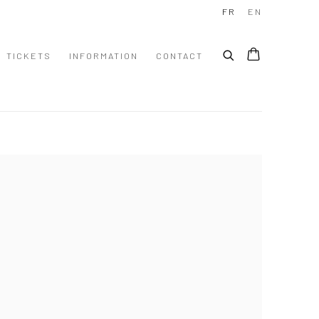
FR
EN
TICKETS
INFORMATION
CONTACT
 following image in a popup: