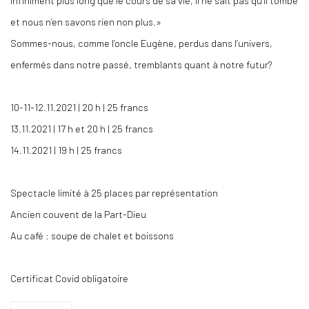
et nous n’en savons rien non plus.»
Sommes-nous, comme l’oncle Eugène, perdus dans l’univers,
enfermés dans notre passé, tremblants quant à notre futur?
10-11-12.11.2021 | 20 h | 25 francs
13.11.2021 | 17 h et 20 h | 25 francs
14.11.2021 | 19 h | 25 francs
Spectacle limité à 25 places par représentation
Ancien couvent de la Part-Dieu
Au café : soupe de chalet et boissons
Certificat Covid obligatoire