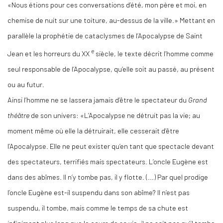
«Nous étions pour ces conversations d’été, mon père et moi, en
chemise de nuit sur une toiture, au-dessus de la ville.» Mettant en
parallèle la prophétie de cataclysmes de l’Apocalypse de Saint
e
Jean et les horreurs du XX
siècle, le texte décrit l’homme comme
seul responsable de l’Apocalypse, qu’elle soit au passé, au présent
ou au futur.
Ainsi l’homme ne se lassera jamais d’être le spectateur du
Grand
théâtre
de son univers: «L’Apocalypse ne détruit pas la vie; au
moment même où elle la détruirait, elle cesserait d’être
l’Apocalypse. Elle ne peut exister qu’en tant que spectacle devant
des spectateurs, terrifiés mais spectateurs. L’oncle Eugène est
dans des abîmes. Il n’y tombe pas, il y flotte. (...) Par quel prodige
l’oncle Eugène est-il suspendu dans son abîme? Il n’est pas
suspendu, il tombe, mais comme le temps de sa chute est
infiniment plus long que le cours de sa vie, il ne sait pas qu’il tombe