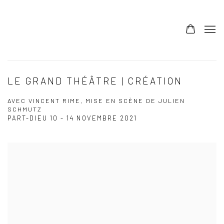
LE GRAND THÉÂTRE | CRÉATION
AVEC VINCENT RIME, MISE EN SCÈNE DE JULIEN
SCHMUTZ
PART-DIEU
10 - 14 NOVEMBRE 2021
Open a larger version of the following image in a popup: