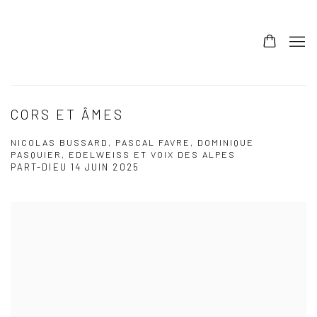
CORS ET ÂMES
NICOLAS BUSSARD, PASCAL FAVRE, DOMINIQUE
PASQUIER, EDELWEISS ET VOIX DES ALPES
PART-DIEU
14 JUIN 2025
Open a larger version of the following image in a popup: