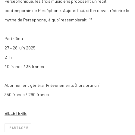
Perséphonique, les trois musiciens proposent un récit
contemporain de Perséphone. Aujourd’hui, si l’on devait réécrire le
mythe de Perséphone, à quoi ressemblerait-il?
Part-Dieu
27 – 28 juin 2025
21 h
40 francs / 35 francs
Abonnement général 14 événements (hors brunch)
350 francs / 290 francs
BILLETERIE
PARTAGER