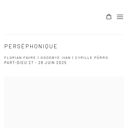
PERSÉPHONIQUE
FLORIAN FAVRE | GOODBYE IVAN | CYRILLE PÜRRO
PART-DIEU
27 - 28 JUIN 2025
Open a larger version of the following image in a popup: