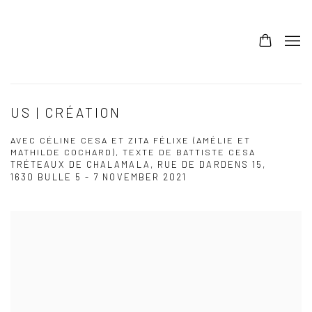
US | CRÉATION
AVEC CÉLINE CESA ET ZITA FÉLIXE (AMÉLIE ET
MATHILDE COCHARD), TEXTE DE BATTISTE CESA
TRÉTEAUX DE CHALAMALA, RUE DE DARDENS 15,
1630 BULLE
5 - 7 NOVEMBER 2021
Open a larger version of the following image in a popup: