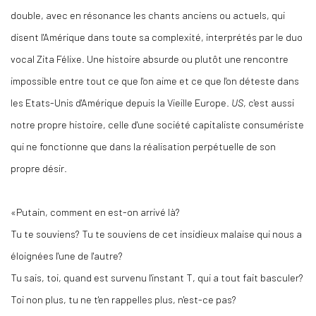
double, avec en résonance les chants anciens ou actuels, qui
disent l'Amérique dans toute sa complexité, interprétés par le duo
vocal Zita Félixe. Une histoire absurde ou plutôt une rencontre
impossible entre tout ce que l'on aime et ce que l'on déteste dans
les Etats-Unis d'Amérique depuis la Vieille Europe.
US
, c'est aussi
notre propre histoire, celle d'une société capitaliste consumériste
qui ne fonctionne que dans la réalisation perpétuelle de son
propre désir.
«Putain, comment en est-on arrivé là?
Tu te souviens? Tu te souviens de cet insidieux malaise qui nous a
éloignées l'une de l'autre?
Tu sais, toi, quand est survenu l'instant T, qui a tout fait basculer?
Toi non plus, tu ne t'en rappelles plus, n'est-ce pas?