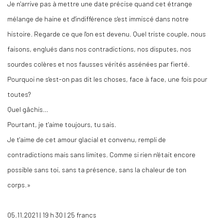
Je n'arrive pas à mettre une date précise quand cet étrange
mélange de haine et d'indifférence s'est immiscé dans notre
histoire. Regarde ce que l'on est devenu. Quel triste couple, nous
faisons, englués dans nos contradictions, nos disputes, nos
sourdes colères et nos fausses vérités assénées par fierté.
Pourquoi ne s'est-on pas dit les choses, face à face, une fois pour
toutes?
Quel gâchis…
Pourtant, je t'aime toujours, tu sais.
Je t'aime de cet amour glacial et convenu, rempli de
contradictions mais sans limites. Comme si rien n'était encore
possible sans toi, sans ta présence, sans la chaleur de ton
corps.»
05.11.2021 | 19 h 30 | 25 francs