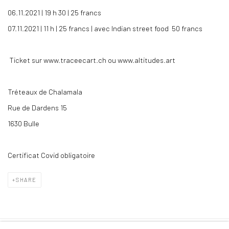
06.11.2021 | 19 h 30 | 25 francs
07.11.2021 | 11 h | 25 francs | avec Indian street food 50 francs
Ticket sur www.traceecart.ch ou www.altitudes.art
Tréteaux de Chalamala
Rue de Dardens 15
1630 Bulle
Certificat Covid obligatoire
SHARE