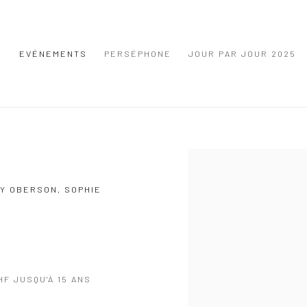
S
EVÉNEMENTS
PERSÉPHONE
JOUR PAR JOUR 2025
Open a larger version of the
UY OBERSON, SOPHIE
HF JUSQU'À 15 ANS