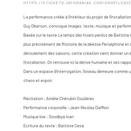
HTTPS://ETICKETS.INFOMANIAK.COM/SHOP/LCAY
La performance créée à l'intérieur du projet de l'installati
Guy Oberson, convoque images, texte, musique et perform
Basée sur le texte
Le temps des hivers perdus
de Battiste 
plus précisément de l'histoire de la déesse Perséphone et 
déroulement des saisons, cette création vient donner un
l'installation. On retrouve ici la dérive humaine et ses rap
Dans un espace d'interrogation, l'oiseau demeure comme
chaos et espoir.
Récitation : Amélie Chérubin Soulières
Performance corporelle : Jean-Nicolas Dafflon
Musique live : Goodbye Ivan
Ecriture du texte : Battiste Cesa