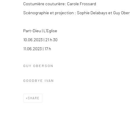
Costumière couturière: Carole Frossard
Scénographie et projection : Sophie Delabays et Guy Obe
Part-Dieu | L’Eglise
10.06.2023 | 21 h 30
11.06.2023 | 17 h
GUY OBERSON
GOODBYE IVAN
SHARE