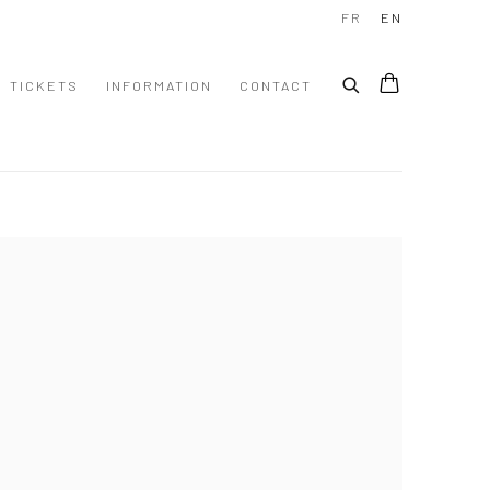
FR
EN
TICKETS
INFORMATION
CONTACT
 following image in a popup: