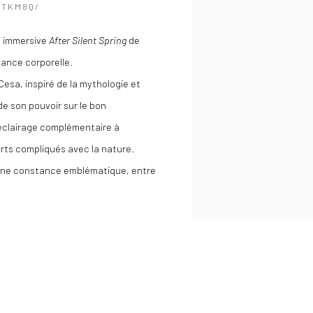
ETKM8Q/
on immersive
After Silent Spring
de
ance corporelle.
Cesa, inspiré de la mythologie et
de son pouvoir sur le bon
 éclairage complémentaire à
ports compliqués avec la nature.
 une constance emblématique, entre