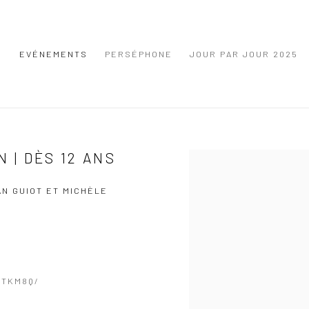
S
EVÉNEMENTS
PERSÉPHONE
JOUR PAR JOUR 2025
N | DÈS 12 ANS
Open a larger version of the
AN GUIOT ET MICHÈLE
ETKM8Q/