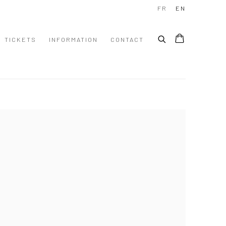
FR
EN
TICKETS
INFORMATION
CONTACT
 following image in a popup: