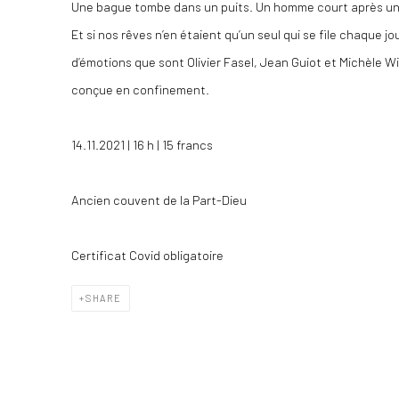
Une bague tombe dans un puits. Un homme court après un
Et si nos rêves n’en étaient qu’un seul qui se file chaque j
d’émotions que sont Olivier Fasel, Jean Guiot et Michèle 
conçue en confinement.
14.11.2021 | 16 h | 15 francs
Ancien couvent de la Part-Dieu
Certificat Covid obligatoire
SHARE